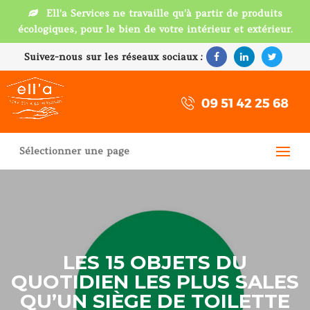
Ell'a Services ne travaille qu'à partir de produits
écologiques, pour le bien de votre intérieur et extérieur.
Suivez-nous sur les réseaux sociaux :
Sélectionner une page
LES 15 OBJETS DU
QUOTIDIEN LES PLUS SALES
QU’UN SIÈGE DE TOILETTE