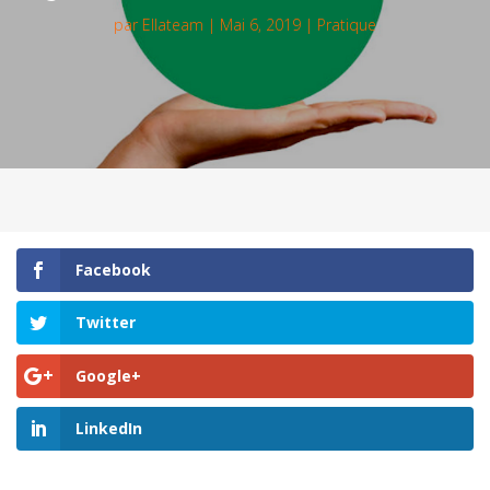
par
Ellateam
|
Mai 6, 2019
|
Pratique
Facebook
Twitter
Google+
LinkedIn