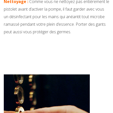
Nettoyage :
Comme vous ne nettoyez pas entièrement le
pistolet avant d’activer la pompe, il faut garder avec vous
un désinfectant pour les mains qui anéantit tout microbe
ramassé pendant votre plein d’essence. Porter des gants
peut aussi vous protéger des germes.