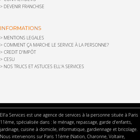
>
DEVENIR FRANCHISE
INFORMATIONS
>
MENTIONS LEGALES
>
COMMENT ÇA MARCHE LE SERVICE À LA PERSONNE?
>
CREDIT D'IMPÔT
>
CESU
>
NOS TRUCS ET ASTUCES ELL'A SERVICES
Ell'a Services est une agence de services à la personne située à Paris
11ème, spécialisée dans : le ménage, repassage, garde d'enfants,
jardinage, cuisine à domicile, informatique, gardiennage et bricolage.
Nous intervenons sur Paris 11ème (Nation, Charonne, Voltaire,