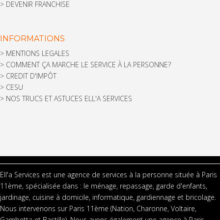
>
DEVENIR FRANCHISE
INFORMATIONS
>
MENTIONS LEGALES
>
COMMENT ÇA MARCHE LE SERVICE À LA PERSONNE?
>
CREDIT D'IMPÔT
>
CESU
>
NOS TRUCS ET ASTUCES ELL'A SERVICES
Ell'a Services est une agence de services à la personne située à Paris
11ème, spécialisée dans : le ménage, repassage, garde d'enfants,
jardinage, cuisine à domicile, informatique, gardiennage et bricolage.
Nous intervenons sur Paris 11ème (Nation, Charonne, Voltaire,
Gambetta et Bastille). Nous avons également une agence à Paris