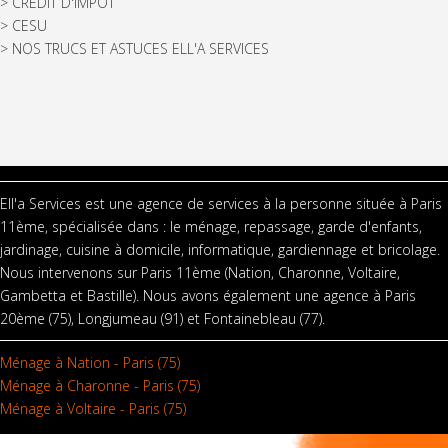
>
CREDIT D'IMPÔT
>
CESU
>
NOS TRUCS ET ASTUCES ELL'A SERVICES
Ell'a Services est une agence de services à la personne située à Paris
11ème, spécialisée dans : le ménage, repassage, garde d'enfants,
jardinage, cuisine à domicile, informatique, gardiennage et bricolage.
Nous intervenons sur Paris 11ème (Nation, Charonne, Voltaire,
Gambetta et Bastille). Nous avons également une agence à Paris
20ème (75), Longjumeau (91) et Fontainebleau (77).
Ménage à Nation - Paris (75)
Ménage à Charonne - Paris (75)
Ménage à Voltaire - Paris (75)