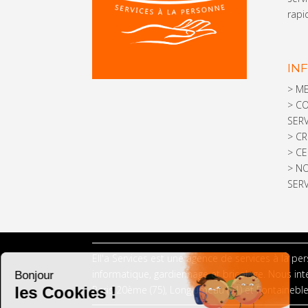
rapi
IN
>
ME
>
CO
SERV
>
CR
>
CE
>
NO
SERV
Ell'a Services est une agence de services à la pe
informatique, gardiennage et bricolage. Nous in
Paris 20ème (75), Longjumeau (91) et Fontaineble