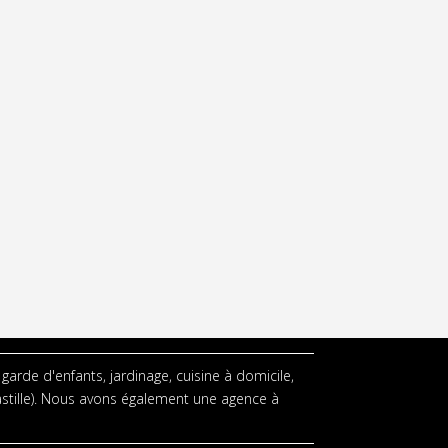
garde d'enfants, jardinage, cuisine à domicile,
astille). Nous avons également une agence à