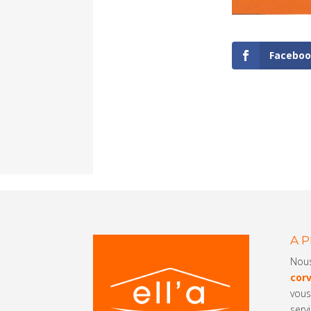
Facebo
A 
Nou
corv
vous
servi