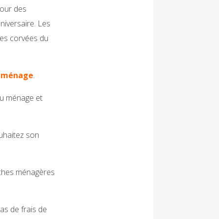
pour des
niversaire. Les
 les corvées du
e
ménage
.
 du ménage et
ouhaitez son
tâches ménagères
as de frais de