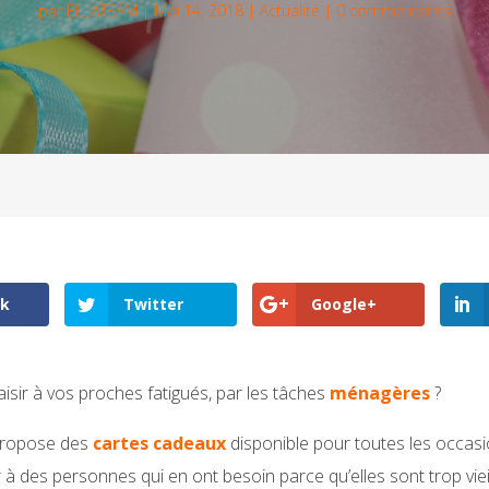
par
ELLATEAM
|
Mai 14, 2018
|
Actualité
|
0 commentaires
ok
Twitter
Google+
laisir à vos proches fatigués, par les tâches
ménagères
?
ropose des
cartes cadeaux
disponible pour toutes les occas
r à des personnes qui en ont besoin parce qu’elles sont trop viei