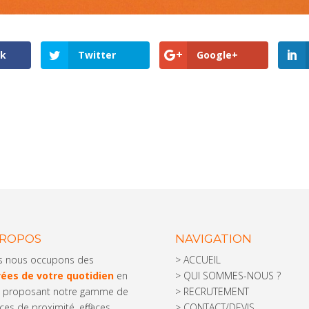
ok
Twitter
Google+
PROPOS
NAVIGATION
s nous occupons des
>
ACCUEIL
ées de votre quotidien
en
>
QUI SOMMES-NOUS ?
 proposant notre gamme de
>
RECRUTEMENT
ces de proximité, efficaces,
>
CONTACT/DEVIS