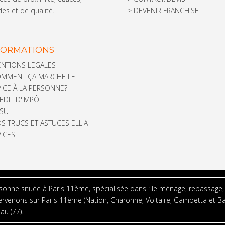
des et de qualité.
>
DEVENIR FRANCHISE
FORMATIONS
NTIONS LEGALES
MMENT ÇA MARCHE LE
ICE À LA PERSONNE?
EDIT D'IMPÔT
SU
S TRUCS ET ASTUCES ELL'A
ICES
rsonne située à Paris 11ème, spécialisée dans : le ménage, repassage, 
tervenons sur Paris 11ème (Nation, Charonne, Voltaire, Gambetta et B
au (77).